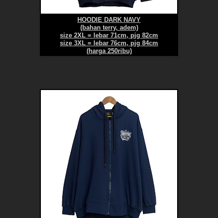
HOODIE DARK NAVY
(bahan terry, adem)
size 2XL = lebar 71cm, pjg 82cm
size 3XL = lebar 76cm, pjg 84cm
(harga 250ribu)