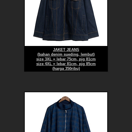
JAKET JEANS
(bahan denim sueding, lembut)
size 3XL = lebar 75cm, pjg 81cm
size 4XL = lebar 81cm, pjg 85cm
(harga 350ribu)