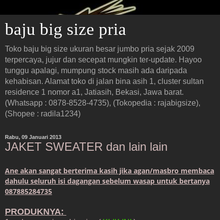
baju big size pria
Toko baju big size ukuran besar jumbo pria sejak 2009
terpercaya, jujur dan secepat mungkin ter-update. Hayoo
tunggu apalagi, mumpung stock masih ada daripada
kehabisan. Alamat toko di jalan bina asih 1, cluster sultan
residence 1 nomor a1, Jatiasih, Bekasi, Jawa barat.
(Whatsapp : 0878-8528-4735), (Tokopedia : rajabigsize),
(Shopee : radila1234)
Rabu, 09 Januari 2013
JAKET SWEATER dan lain lain
Ane akan sangat berterima kasih jika agan/masbro membaca
dahulu seluruh isi dagangan sebelum wasap untuk bertanya
087885284735
PRODUKNYA: