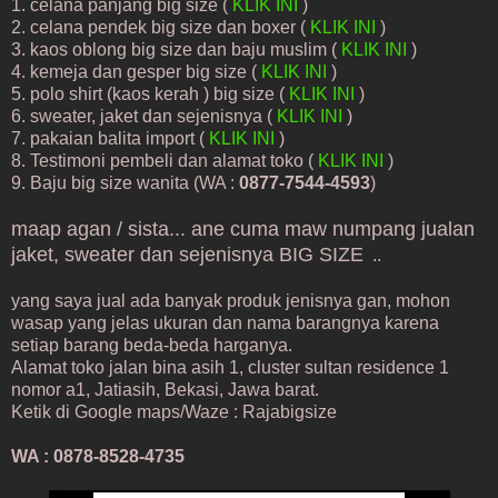
1. celana panjang big size (
KLIK INI
)
2. celana pendek big size dan boxer (
KLIK INI
)
3. kaos oblong big size dan baju muslim (
KLIK INI
)
4. kemeja dan gesper big size (
KLIK INI
)
5. polo shirt (kaos kerah ) big size (
KLIK INI
)
6. sweater, jaket dan sejenisnya (
KLIK INI
)
7. pakaian balita import (
KLIK INI
)
8. Testimoni pembeli dan alamat toko (
KLIK INI
)
9. Baju big size wanita (WA :
0877-7544-4593
)
maap agan / sista... ane cuma maw numpang jualan
jaket, sweater dan sejenisnya BIG SIZE
..
yang saya jual ada banyak produk jenisnya gan, mohon
wasap yang jelas ukuran dan nama barangnya karena
setiap barang beda-beda harganya.
Alamat toko jalan bina asih 1, cluster sultan residence 1
nomor a1, Jatiasih, Bekasi, Jawa barat.
Ketik di Google maps/Waze : Rajabigsize
WA :
0878-8528-4735