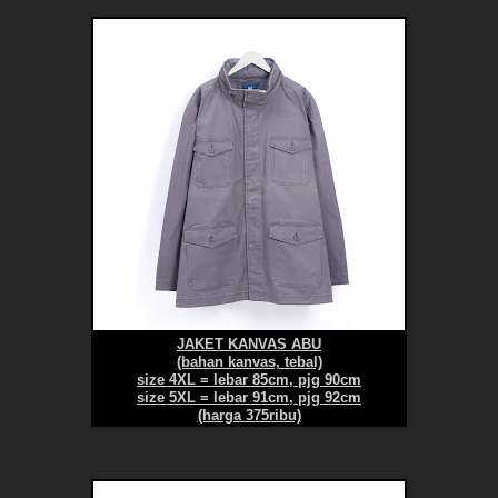
JAKET KANVAS ABU
(bahan kanvas, tebal)
size 4XL = lebar 85cm, pjg 90cm
size 5XL = lebar 91cm, pjg 92cm
(harga 375ribu)