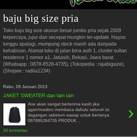
baju big size pria
Toko baju big size ukuran besar jumbo pria sejak 2009
terpercaya, jujur dan secepat mungkin ter-update. Hayoo
tunggu apalagi, mumpung stock masih ada daripada
kehabisan. Alamat toko di jalan bina asih 1, cluster sultan
residence 1 nomor a1, Jatiasih, Bekasi, Jawa barat.
(Whatsapp : 0878-8528-4735), (Tokopedia : rajabigsize),
(Shopee : radila1234)
Rabu, 09 Januari 2013
JAKET SWEATER dan lain lain
Ane akan sangat berterima kasih jika
›
agan/masbro membaca dahulu seluruh isi
dagangan sebelum wasap untuk bertanya
087885284735 PRODUK...
30 komentar: