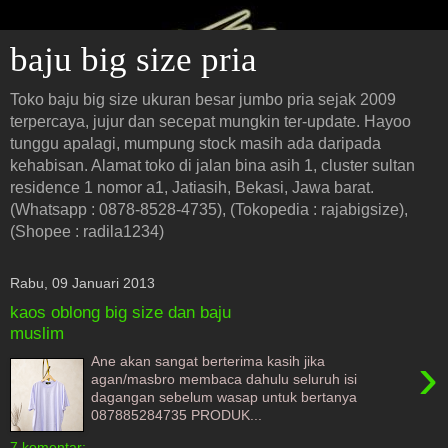
baju big size pria
Toko baju big size ukuran besar jumbo pria sejak 2009
terpercaya, jujur dan secepat mungkin ter-update. Hayoo
tunggu apalagi, mumpung stock masih ada daripada
kehabisan. Alamat toko di jalan bina asih 1, cluster sultan
residence 1 nomor a1, Jatiasih, Bekasi, Jawa barat.
(Whatsapp : 0878-8528-4735), (Tokopedia : rajabigsize),
(Shopee : radila1234)
Rabu, 09 Januari 2013
kaos oblong big size dan baju
muslim
›
Ane akan sangat berterima kasih jika
agan/masbro membaca dahulu seluruh isi
dagangan sebelum wasap untuk bertanya
087885284735 PRODUK...
7 komentar: